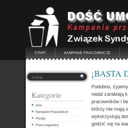
START
KAMPANIE PRACOWNICZE
¡BASTA 
Podobno, żyjemy 
Kategorie
nadal zarabiają 
pracowników i be
Inne
którzy nie mają 
Kampanie Pracownicze
wykorzystują dos
Porady
godzić się na w
Praca zagranica