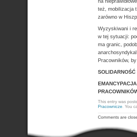
na nieprawidłowe
też, mobilizacja
zarówno w Hiszpan
Wyzyskiwani i r
w tej sytuacji: p
ma granic, podob
anarchosyndykal
Pracowników, by
SOLIDARNOŚĆ
EMANCYPACJA
PRACOWNIKÓ
This entry was post
Pracownicze
. You c
Comments are clos