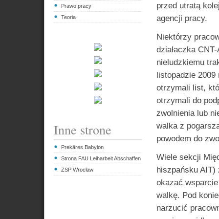
przed utratą kole
Prawo pracy
agencji pracy.
Teoria
Niektórzy pracow
działaczka CNT-A
nieludzkiemu tra
listopadzie 2009
otrzymali list, 
otrzymali do po
zwolnienia lub n
Inne strone
walka z pogarsz
powodem do zwol
Prekäres Babylon
Wiele sekcji Mi
Strona FAU Leiharbeit Abschaffen
hiszpańsku AIT) 
ZSP Wrocław
okazać wsparcie 
walkę. Pod konie
narzucić pracown